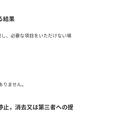
る結果
但し、必要な項目をいただけない場
。
ありません。
停止，消去又は第三者への提