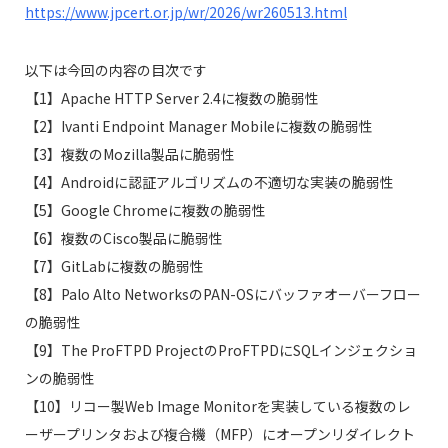
https://www.jpcert.or.jp/wr/2026/wr260513.html
以下は今回の内容の目次です
【1】Apache HTTP Server 2.4に複数の脆弱性
【2】Ivanti Endpoint Manager Mobileに複数の脆弱性
【3】複数のMozilla製品に脆弱性
【4】Androidに認証アルゴリズムの不適切な実装の脆弱性
【5】Google Chromeに複数の脆弱性
【6】複数のCisco製品に脆弱性
【7】GitLabに複数の脆弱性
【8】Palo Alto NetworksのPAN-OSにバッファオーバーフロー
の脆弱性
【9】The ProFTPD ProjectのProFTPDにSQLインジェクショ
ンの脆弱性
【10】リコー製Web Image Monitorを実装している複数のレ
ーザープリンタおよび複合機（MFP）にオープンリダイレクト