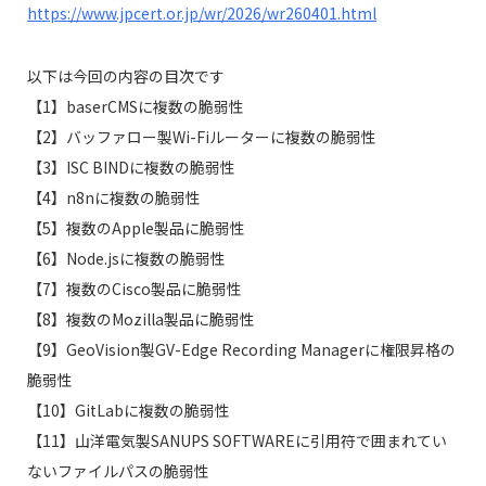
https://www.jpcert.or.jp/wr/2026/wr260401.html
以下は今回の内容の目次です
【1】baserCMSに複数の脆弱性
【2】バッファロー製Wi-Fiルーターに複数の脆弱性
【3】ISC BINDに複数の脆弱性
【4】n8nに複数の脆弱性
【5】複数のApple製品に脆弱性
【6】Node.jsに複数の脆弱性
【7】複数のCisco製品に脆弱性
【8】複数のMozilla製品に脆弱性
【9】GeoVision製GV-Edge Recording Managerに権限昇格の
脆弱性
【10】GitLabに複数の脆弱性
【11】山洋電気製SANUPS SOFTWAREに引用符で囲まれてい
ないファイルパスの脆弱性