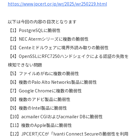
https://www.jpcert.or.jp/wr/2025/wr250219.html
以下は今回の内容の目次となります
【1】PostgreSQLに脆弱性
【2】NEC Atermシリーズに複数の脆弱性
【3】Centeミドルウェアに境界外読み取りの脆弱性
【4】OpenSSLにRFC7250ハンドシェイクによる認証の失敗を
検知できない問題
【5】ファイルめがねに複数の脆弱性
【6】複数のPalo Alto Networks製品に脆弱性
【7】Google Chromeに複数の脆弱性
【8】複数のアドビ製品に脆弱性
【9】複数のIntel製品に脆弱性
【10】acmailer CGIおよびacmailer DBに脆弱性
【11】複数のApple製品に脆弱性
【12】JPCERT/CCが「Ivanti Connect Secureの脆弱性を利用