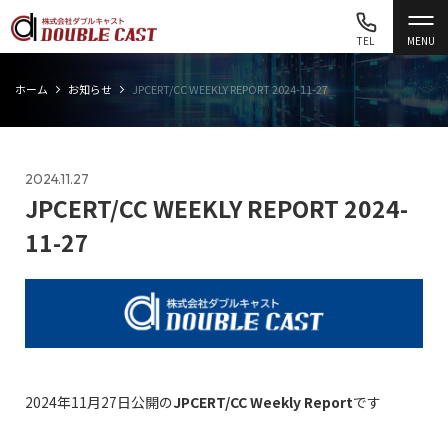
TEL
MENU
ホーム
お知らせ
JPCERT/CC WEEKLY REPORT 2024-11-27
2024.11.27
JPCERT/CC WEEKLY REPORT 2024-
11-27
2024年11月27日公開の
JPCERT/CC Weekly Report
です