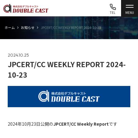
TEL
MENU
ホーム
お知らせ
JPCERT/CC WEEKLY REPORT 2024-10-23
2024.10.25
JPCERT/CC WEEKLY REPORT 2024-
10-23
2024年10月23日公開の
JPCERT/CC Weekly Report
です