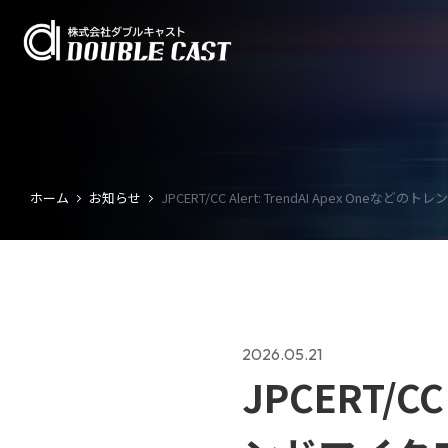
ホーム
お知らせ
JPCERT/CC Alert: TrendAI Apex 
2026.05.21
JPCERT/CC