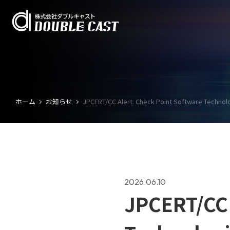
ホーム
お知らせ
JPCERT/CC Alert: Check Point Softw
2026.06.10
JPCERT/CC 